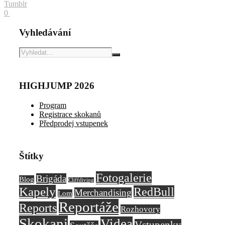
Tumblr
0
Vyhledávání
HIGHJUMP 2026
Program
Registrace skokanů
Předprodej vstupenek
Štítky
Fotogalerie
Brigáda
Blog
Cliffdiving
Kapely
RedBull
Merchandising
Lom
Reportáže
Reports
Rozhovory
Skokani
Videa
Vstupenky