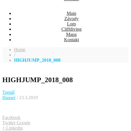
Main
Závody
Lom
Cliffdiving
Mapa
Kontakt
Home
/
HIGHJUMP_2018_008
HIGHJUMP_2018_008
Tomáš
Hauser
/ 23.3.2019
Facebook
Twitter
Google
+
Linkedin