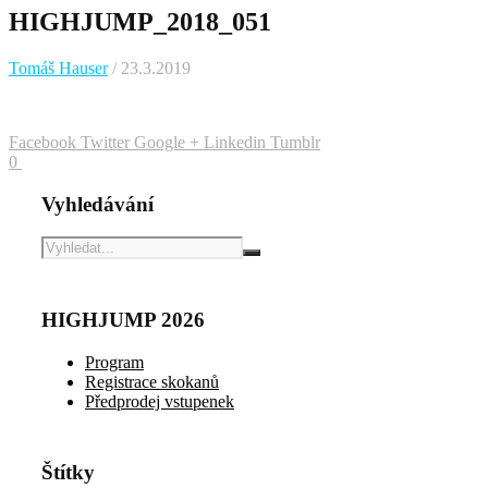
HIGHJUMP_2018_051
Tomáš Hauser
/ 23.3.2019
Facebook
Twitter
Google +
Linkedin
Tumblr
0
Vyhledávání
HIGHJUMP 2026
Program
Registrace skokanů
Předprodej vstupenek
Štítky