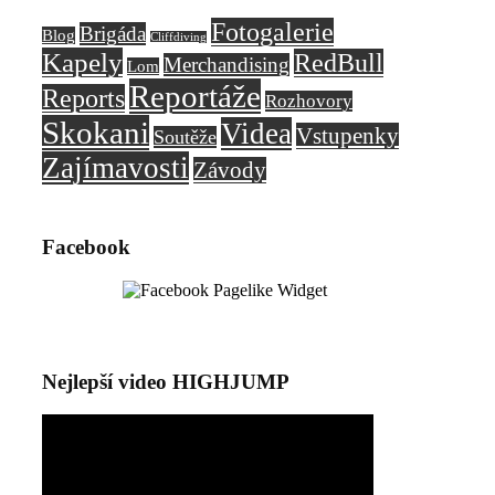
Fotogalerie
Brigáda
Blog
Cliffdiving
Kapely
RedBull
Merchandising
Lom
Reportáže
Reports
Rozhovory
Skokani
Videa
Vstupenky
Soutěže
Zajímavosti
Závody
Facebook
Nejlepší video HIGHJUMP