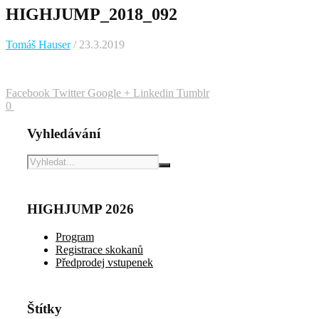
HIGHJUMP_2018_092
Tomáš Hauser
/ 23.3.2019
Facebook
Twitter
Google +
Linkedin
Tumblr
0
Vyhledávání
HIGHJUMP 2026
Program
Registrace skokanů
Předprodej vstupenek
Štítky