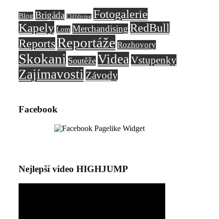
Fotogalerie
Brigáda
Blog
Cliffdiving
Kapely
RedBull
Merchandising
Lom
Reportáže
Reports
Rozhovory
Skokani
Videa
Vstupenky
Soutěže
Zajímavosti
Závody
Facebook
Nejlepší video HIGHJUMP