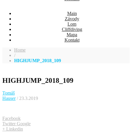
Main
Závody
Lom
Cliffdiving
Mapa
Kontakt
Home
/
HIGHJUMP_2018_109
HIGHJUMP_2018_109
Tomáš
Hauser
/ 23.3.2019
Facebook
Twitter
Google
+
Linkedin