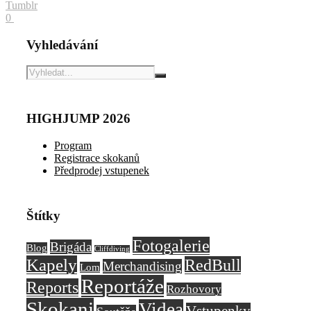
Tumblr
0
Vyhledávání
HIGHJUMP 2026
Program
Registrace skokanů
Předprodej vstupenek
Štítky
Fotogalerie
Brigáda
Blog
Cliffdiving
Kapely
RedBull
Merchandising
Lom
Reportáže
Reports
Rozhovory
Skokani
Videa
Vstupenky