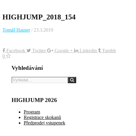
HIGHJUMP_2018_154
Tomáš Hauser
/ 23.3.2019
Facebook
Twitter
Google +
Linkedin
Tumblr
0
Vyhledávání
HIGHJUMP 2026
Program
Registrace skokanů
Předprodej vstupenek