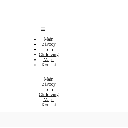
Main
Závody
Lom
Cliffdiving
Mapa
Kontakt
Main
Závody
Lom
Cliffdiving
Mapa
Kontakt