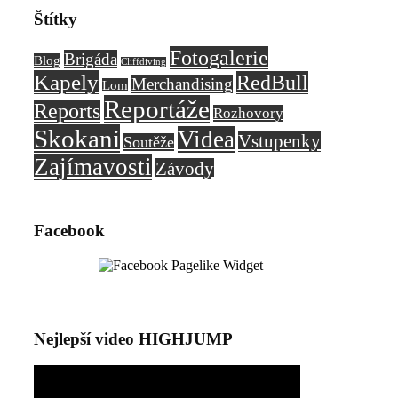
Štítky
Fotogalerie
Brigáda
Blog
Cliffdiving
Kapely
RedBull
Merchandising
Lom
Reportáže
Reports
Rozhovory
Skokani
Videa
Vstupenky
Soutěže
Zajímavosti
Závody
Facebook
Nejlepší video HIGHJUMP