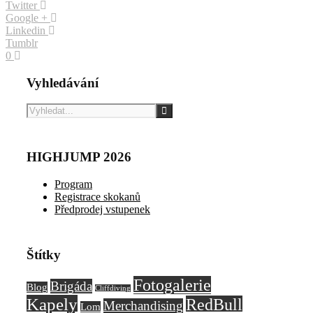
Twitter
Google +
Linkedin
Tumblr
0
Vyhledávání
HIGHJUMP 2026
Program
Registrace skokanů
Předprodej vstupenek
Štítky
Fotogalerie
Brigáda
Blog
Cliffdiving
Kapely
RedBull
Merchandising
Lom