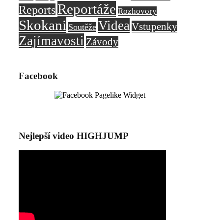
Reportáže
Reports
Rozhovory
Skokani
Videa
Vstupenky
Soutěže
Zajímavosti
Závody
Facebook
Nejlepší video HIGHJUMP