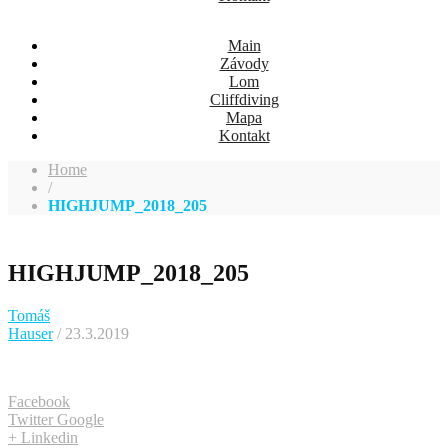
Main
Závody
Lom
Cliffdiving
Mapa
Kontakt
Home
/
HIGHJUMP_2018_205
HIGHJUMP_2018_205
Tomáš
Hauser
/ 23.3.2019
Facebook
Twitter
Google
+
Linkedin