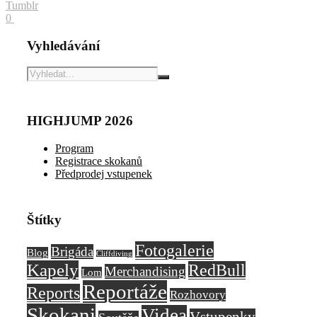
Tumblr
0
Vyhledávání
HIGHJUMP 2026
Program
Registrace skokanů
Předprodej vstupenek
Štítky
Fotogalerie
Brigáda
Blog
Cliffdiving
Kapely
RedBull
Merchandising
Lom
Reportáže
Reports
Rozhovory
Skokani
Videa
Vstupenky