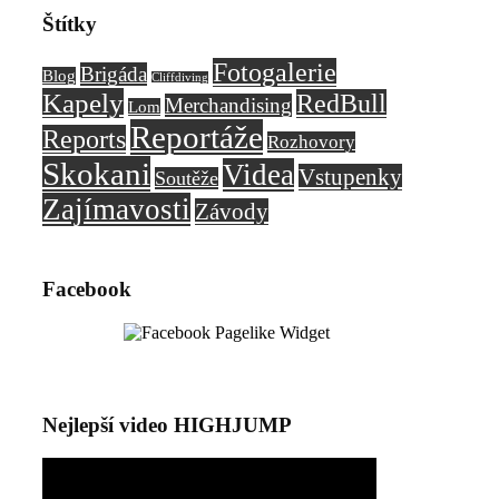
Štítky
Fotogalerie
Brigáda
Blog
Cliffdiving
Kapely
RedBull
Merchandising
Lom
Reportáže
Reports
Rozhovory
Skokani
Videa
Vstupenky
Soutěže
Zajímavosti
Závody
Facebook
Nejlepší video HIGHJUMP