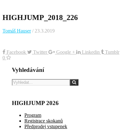
HIGHJUMP_2018_226
Tomáš Hauser
/ 23.3.2019
Facebook
Twitter
Google +
Linkedin
Tumblr
0
Vyhledávání
HIGHJUMP 2026
Program
Registrace skokanů
Předprodej vstupenek