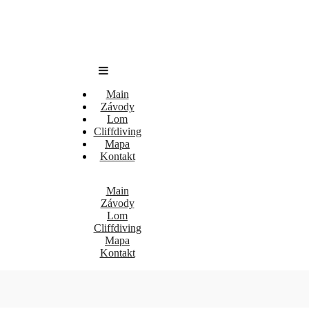
Main
Závody
Lom
Cliffdiving
Mapa
Kontakt
Main
Závody
Lom
Cliffdiving
Mapa
Kontakt