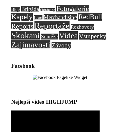
Fotogalerie
Brigáda
Blog
Cliffdiving
Kapely
RedBull
Merchandising
Lom
Reportáže
Reports
Rozhovory
Skokani
Videa
Vstupenky
Soutěže
Zajímavosti
Závody
Facebook
Nejlepší video HIGHJUMP