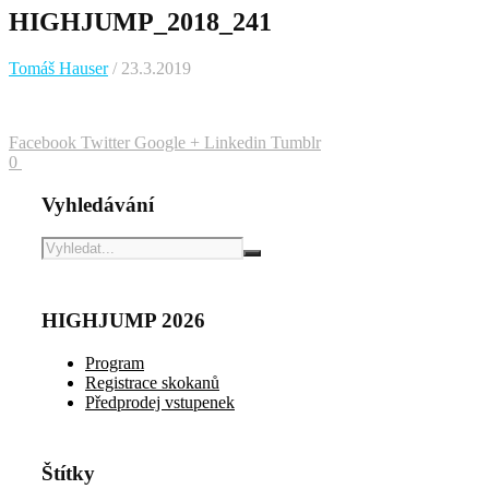
HIGHJUMP_2018_241
Tomáš Hauser
/ 23.3.2019
Facebook
Twitter
Google +
Linkedin
Tumblr
0
Vyhledávání
HIGHJUMP 2026
Program
Registrace skokanů
Předprodej vstupenek
Štítky