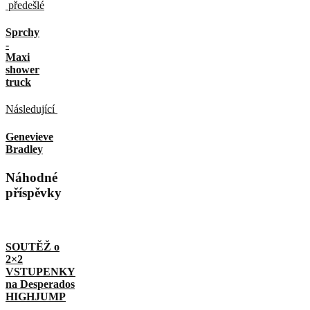
předešlé
Sprchy
-
Maxi
shower
truck
Následující
Genevieve
Bradley
Náhodné
příspěvky
SOUTĚŽ o
2×2
VSTUPENKY
na Desperados
HIGHJUMP