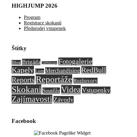
HIGHJUMP 2026
Program
Registrace skokanů
Předprodej vstupenek
Štítky
Fotogalerie
Brigáda
Blog
Cliffdiving
Kapely
RedBull
Merchandising
Lom
Reportáže
Reports
Rozhovory
Skokani
Videa
Vstupenky
Soutěže
Zajímavosti
Závody
Facebook