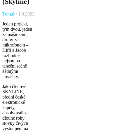
(Skyline)
Tomáš
/ 1.8.2022
Jeden projekt,
tým dvou, jeden
za mašinkami,
druhý za
mikrofonem –
Hiffi a Jacob
rozhodně
nejsou na
taneční scéně
žádnými
nováčky.
Jako členové
SKYLINE,
přední české
elektronické
kapely,
absolvovali za
dlouhé roky
stovky živých
vystoupení na