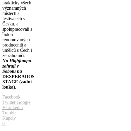
prakticky všech
významných
místech a
festivalech v
Česku, a
spolupracovali s
řadou
renomovaných
producentů a
umělců s Čech i
ze zahraničí.
Na Highjumpu
zahrají v
Sobotu na
DESPERADOS
STAGE (zadní
louka).
Facebook
Twitter
Google
+
Linkedin
Tumblr
Kapely
0