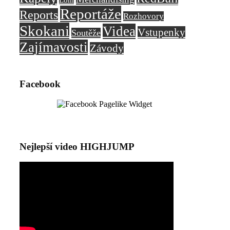
Reportáže
Reports
Rozhovory
Skokani
Videa
Vstupenky
Soutěže
Zajímavosti
Závody
Facebook
Nejlepší video HIGHJUMP