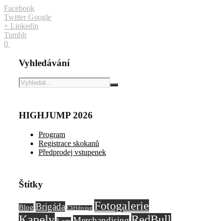
Facebook
Twitter
Google
+
Linkedin
Tumblr
0
Vyhledávání
HIGHJUMP 2026
Program
Registrace skokanů
Předprodej vstupenek
Štítky
Fotogalerie
Brigáda
Blog
Cliffdiving
Kapely
RedBull
Merchandising
Lom