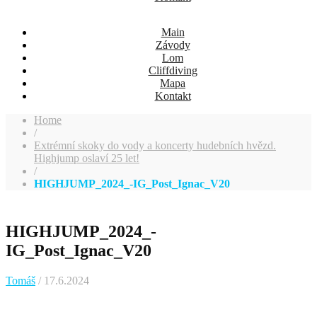
Main
Závody
Lom
Cliffdiving
Mapa
Kontakt
Home
/
Extrémní skoky do vody a koncerty hudebních hvězd.
Highjump oslaví 25 let!
/
HIGHJUMP_2024_-IG_Post_Ignac_V20
HIGHJUMP_2024_-
IG_Post_Ignac_V20
Tomáš
/ 17.6.2024