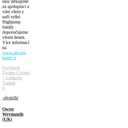
moc děkujeme
za spolupráci a
vám všem z
naší velké
Highjump
family
doporučujeme
všemi deseti.
Více informací
na
www.akcent-
hotel.cz
Facebook
Twitter
Google
+
Linkedin
Tumblr
0
předešlé
Owen
Weymouth
(UK)