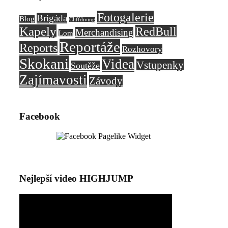
Fotogalerie
Brigáda
Blog
Cliffdiving
Kapely
RedBull
Merchandising
Lom
Reportáže
Reports
Rozhovory
Skokani
Videa
Vstupenky
Soutěže
Zajímavosti
Závody
Facebook
Nejlepší video HIGHJUMP