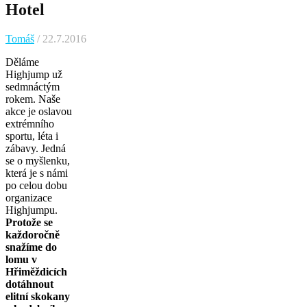
Hotel
Tomáš
/ 22.7.2016
Děláme
Highjump už
sedmnáctým
rokem. Naše
akce je oslavou
extrémního
sportu, léta i
zábavy. Jedná
se o myšlenku,
která je s námi
po celou dobu
organizace
Highjumpu.
Protože se
každoročně
snažíme do
lomu v
Hřiměždicích
dotáhnout
elitní skokany