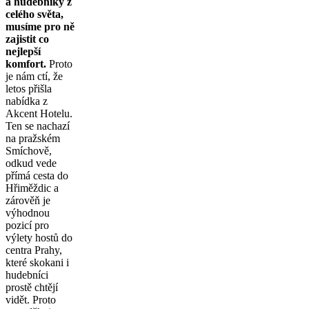
a hudebníky z
celého světa,
musíme pro ně
zajistit co
nejlepší
komfort.
Proto
je nám ctí, že
letos přišla
nabídka z
Akcent Hotelu.
Ten se nachazí
na pražském
Smíchově,
odkud vede
přímá cesta do
Hřiměždic a
zárověň je
výhodnou
pozicí pro
výlety hostů do
centra Prahy,
které skokani i
hudebníci
prostě chtějí
vidět. Proto