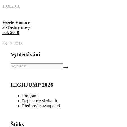
10.8.2018
Veselé Vánoce
a šťastný nový
rok 2019
23.12.2018
Vyhledávání
HIGHJUMP 2026
Program
Registrace skokanů
Předprodej vstupenek
Štítky