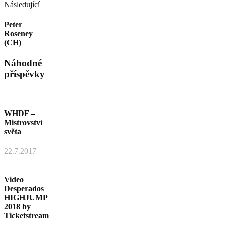
Následující
Peter
Roseney
(CH)
Náhodné
příspěvky
WHDF –
Mistrovství
světa
22.7.2017
Video
Desperados
HIGHJUMP
2018 by
Ticketstream