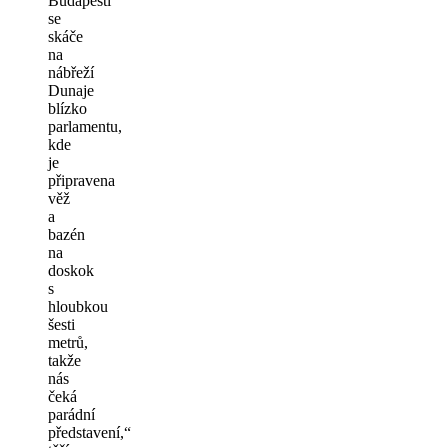
Budapešti
se
skáče
na
nábřeží
Dunaje
blízko
parlamentu,
kde
je
připravena
věž
a
bazén
na
doskok
s
hloubkou
šesti
metrů,
takže
nás
čeká
parádní
představení,“