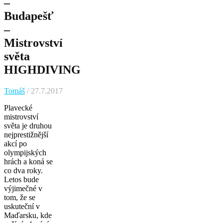
–
Budapešť
–
Mistrovství
světa
HIGHDIVING
Tomáš
/ 27.7.2017
Plavecké
mistrovství
světa je druhou
nejprestižnější
akcí po
olympijských
hrách a koná se
co dva roky.
Letos bude
výjimečné v
tom, že se
uskuteční v
Maďarsku, kde