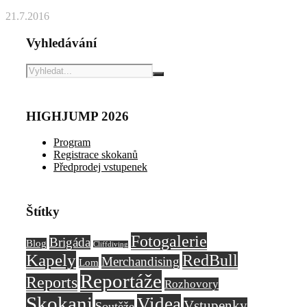
21.7.2016
Vyhledávání
HIGHJUMP 2026
Program
Registrace skokanů
Předprodej vstupenek
Štítky
Fotogalerie
Brigáda
Blog
Cliffdiving
Kapely
RedBull
Merchandising
Lom
Reportáže
Reports
Rozhovory
Skokani
Videa
Vstupenky
Soutěže