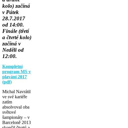
kolo) začíná
v Pátek
28.7.2017
od 14:00.
Finále (třetí
a čtvrté kolo)
začíná v
Neděli od
12:00.
Kompletní
program MS v
plavání 2017
(pdf)
Michal Navrátil
ve své kariéře
zatím
absolvoval oba
světové
šampionáty – v
Barceloně 2013
skončil čtvrtý a