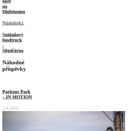
opět
na
Highjumpu
Následující
Snídaňový
foodtruck
-
Slepičárna
Náhodné
příspěvky
Parkour Park
– IN MOTION
2.8.2016