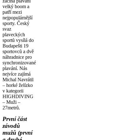
začíná plavání
velký boom a
patří mezi
nejpopulárnější
sporty. Český
svaz
plaveckých
sportů vysílá do
Budapešti 19
sportovců a dvě
náhradnice pro
synchronizované
plavání. Nás
nejvíce zajímá
Michal Navrátil
– horké želízko
v kategorii
HIGHDIVING
– Muži –
27metrů.
První část
závodů
mužů (první
a druhé