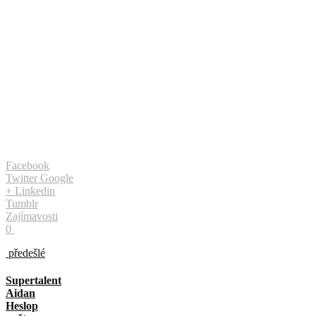
Facebook
Twitter
Google
+
Linkedin
Tumblr
Zajímavosti
0
předešlé
Supertalent
Aidan
Heslop