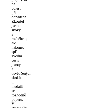
na
bolest
při
dopadech.
Zkoušel
jsem
skoky
s
rozběhem,
ale
nakonec
spíš
zvolím
cestu
jistoty
a
osvědčených
skoků.
O
medaili
se
rozhodně
poperu.
V