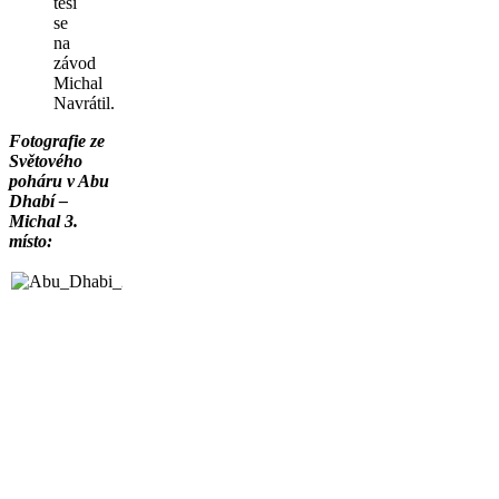
těší
se
na
závod
Michal
Navrátil.
Fotografie ze
Světového
poháru v Abu
Dhabí –
Michal 3.
místo: