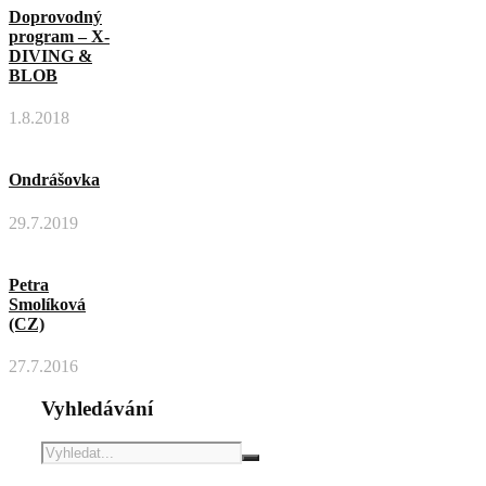
Doprovodný
program – X-
DIVING &
BLOB
1.8.2018
Ondrášovka
29.7.2019
Petra
Smolíková
(CZ)
27.7.2016
Vyhledávání