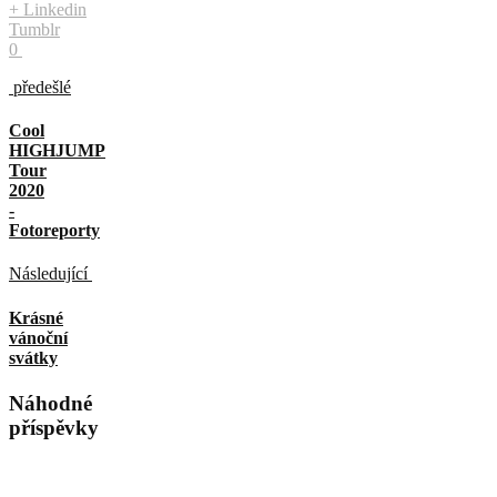
+
Linkedin
Tumblr
0
předešlé
Cool
HIGHJUMP
Tour
2020
-
Fotoreporty
Následující
Krásné
vánoční
svátky
Náhodné
příspěvky