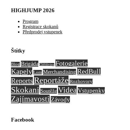
HIGHJUMP 2026
Program
Registrace skokanů
Předprodej vstupenek
Štítky
Fotogalerie
Brigáda
Blog
Cliffdiving
Kapely
RedBull
Merchandising
Lom
Reportáže
Reports
Rozhovory
Skokani
Videa
Vstupenky
Soutěže
Zajímavosti
Závody
Facebook