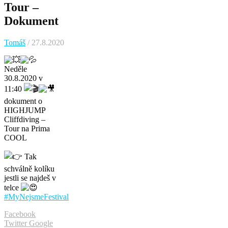
Tour –
Dokument
Tomáš
/ 27.8.2020
Neděle
30.8.2020 v
11:40
dokument o
HIGHJUMP
Cliffdiving
–
Tour na
Prima
COOL
Tak
schválně kolíku
jestli se najdeš v
telce
#MyNejsmeFestival
Facebook
Twitter
Google