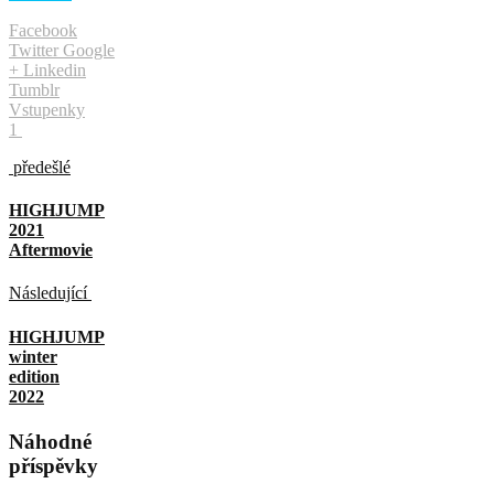
Facebook
Twitter
Google
+
Linkedin
Tumblr
Vstupenky
1
předešlé
HIGHJUMP
2021
Aftermovie
Následující
HIGHJUMP
winter
edition
2022
Náhodné
příspěvky