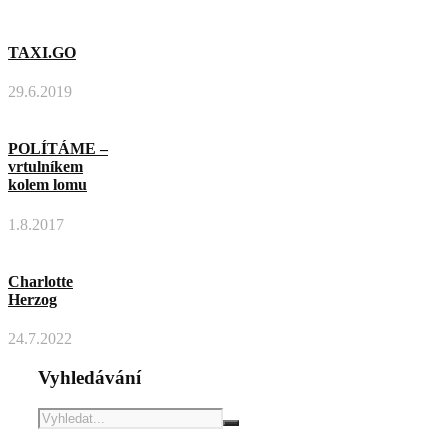
TAXI.GO
29.6.2019
POLÍTÁME –
vrtulníkem
kolem lomu
1.8.2017
Charlotte
Herzog
24.7.2022
Vyhledávání