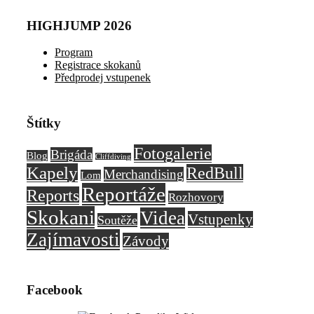
HIGHJUMP 2026
Program
Registrace skokanů
Předprodej vstupenek
Štítky
Fotogalerie
Brigáda
Blog
Cliffdiving
Kapely
RedBull
Merchandising
Lom
Reportáže
Reports
Rozhovory
Skokani
Videa
Vstupenky
Soutěže
Zajímavosti
Závody
Facebook