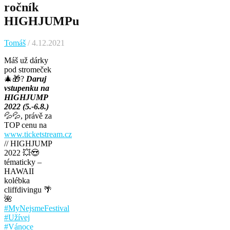
ročník
HIGHJUMPu
Tomáš
/ 4.12.2021
Máš už dárky
pod stromeček
🎄🎁
?
Daruj
vstupenku na
HIGHJUMP
2022 (5.-6.8.)
💦💦
, právě za
TOP cenu na
www.ticketstream.cz
// HIGHJUMP
2022
💥
😍
tématicky –
HAWAII
kolébka
cliffdivingu
🌴
🌺
#
MyNejsmeFestival
#
Užívej
#
Vánoce