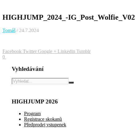
HIGHJUMP_2024_-IG_Post_Wolfie_V02
Tomáš
/ 24.7.2024
Facebook
Twitter
Google +
Linkedin
Tumblr
0
Vyhledávání
HIGHJUMP 2026
Program
Registrace skokanů
Předprodej vstupenek