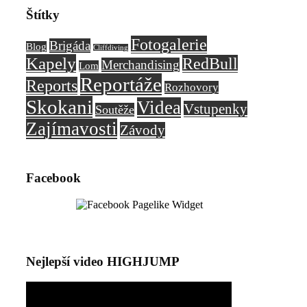
Štítky
Fotogalerie
Brigáda
Blog
Cliffdiving
Kapely
RedBull
Merchandising
Lom
Reportáže
Reports
Rozhovory
Skokani
Videa
Vstupenky
Soutěže
Zajímavosti
Závody
Facebook
Nejlepší video HIGHJUMP