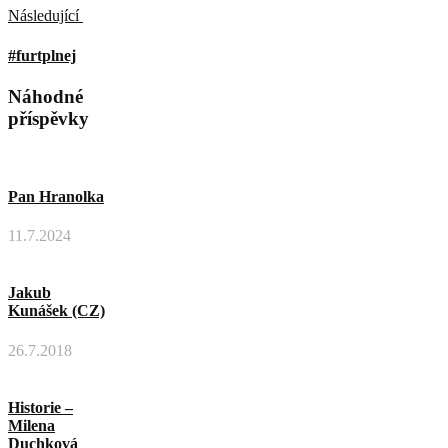
Následující
#furtplnej
Náhodné
příspěvky
Pan Hranolka
11.7.2024
Jakub
Kunášek (CZ)
26.7.2018
Historie –
Milena
Duchková