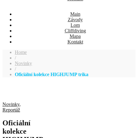
Main
Závody
Lom
Cliffdiving
Mapa
Kontakt
Home
/
Novinky
/
Oficiální kolekce HIGHJUMP trika
Novinky
,
Reportáž
Oficiální
kolekce