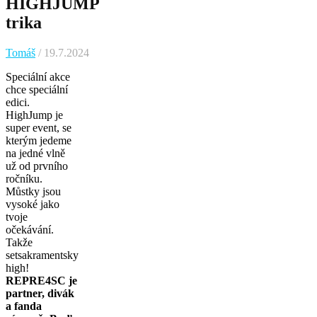
HIGHJUMP
trika
Tomáš
/ 19.7.2024
Speciální akce
chce speciální
edici.
HighJump je
super event, se
kterým jedeme
na jedné vlně
už od prvního
ročníku.
Můstky jsou
vysoké jako
tvoje
očekávání.
Takže
setsakramentsky
high!
REPRE4SC je
partner, divák
a fanda