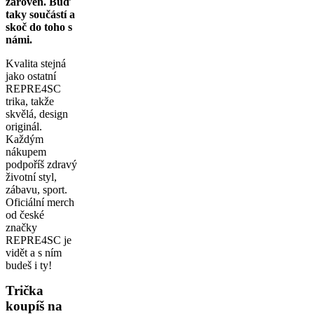
zároveň. Buď
taky součástí a
skoč do toho s
námi.
Kvalita stejná
jako ostatní
REPRE4SC
trika, takže
skvělá, design
originál.
Každým
nákupem
podpoříš zdravý
životní styl,
zábavu, sport.
Oficiální merch
od české
značky
REPRE4SC je
vidět a s ním
budeš i ty!
Trička
koupíš na