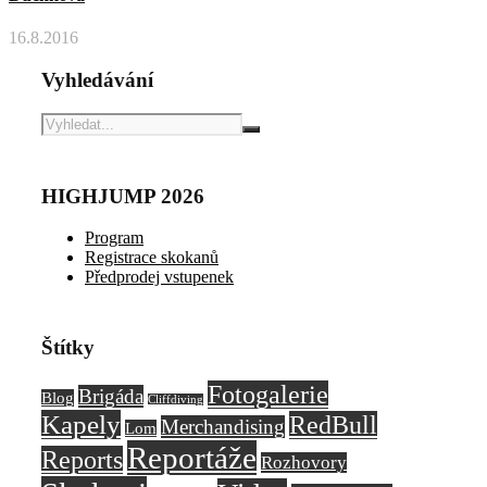
16.8.2016
Vyhledávání
HIGHJUMP 2026
Program
Registrace skokanů
Předprodej vstupenek
Štítky
Fotogalerie
Brigáda
Blog
Cliffdiving
Kapely
RedBull
Merchandising
Lom
Reportáže
Reports
Rozhovory