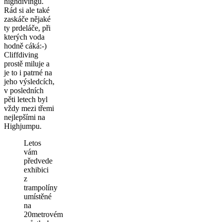
highdivingu.
Rád si ale také
zaskáče nějaké
ty prdeláče, při
kterých voda
hodně cáká:-)
Cliffdiving
prostě miluje a
je to i patrné na
jeho výsledcích,
v posledních
pěti letech byl
vždy mezi třemi
nejlepšími na
Highjumpu.
Letos
vám
předvede
exhibici
z
trampolíny
umístěné
na
20metrovém