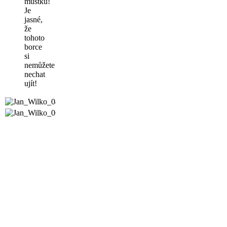
můstku!
Je
jasné,
že
tohoto
borce
si
nemůžete
nechat
ujít!