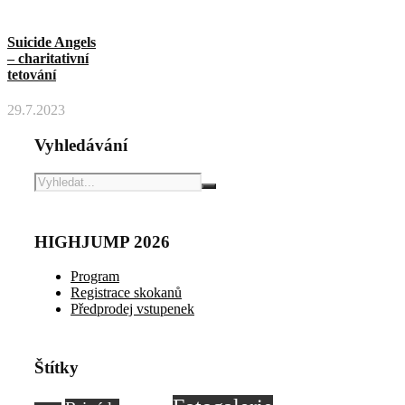
Suicide Angels
– charitativní
tetování
29.7.2023
Vyhledávání
HIGHJUMP 2026
Program
Registrace skokanů
Předprodej vstupenek
Štítky