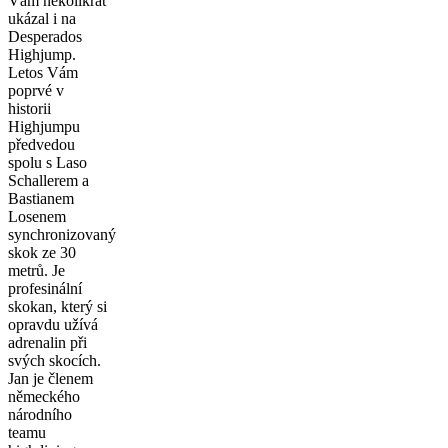
Vám několikrát
ukázal i na
Desperados
Highjump.
Letos Vám
poprvé v
historii
Highjumpu
předvedou
spolu s Laso
Schallerem a
Bastianem
Losenem
synchronizovaný
skok ze 30
metrů. Je
profesinální
skokan, který si
opravdu užívá
adrenalin při
svých skocích.
Jan je členem
německého
národního
teamu