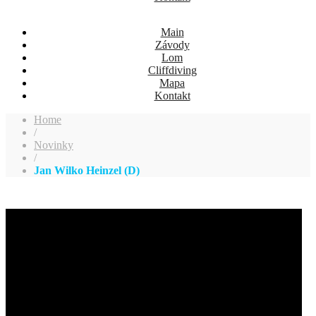
Main
Závody
Lom
Cliffdiving
Mapa
Kontakt
Home
/
Novinky
/
Jan Wilko Heinzel (D)