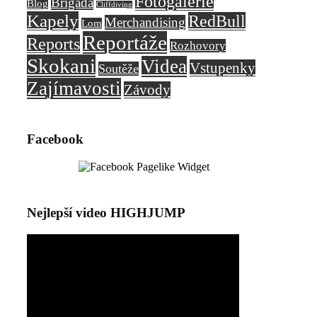
Fotogalerie
Brigáda
Blog
Cliffdiving
Kapely
RedBull
Merchandising
Lom
Reportáže
Reports
Rozhovory
Skokani
Videa
Vstupenky
Soutěže
Zajímavosti
Závody
Facebook
Nejlepší video HIGHJUMP