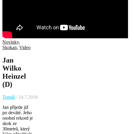
Novinky
,
Skokan
,
Video
Jan
Wilko
Heinzel
(D)
Tomáš
/ 24.7.2018
Jan přijede již
po deváté. Jeho
osobní rekord je
skok ze
30metrů, který