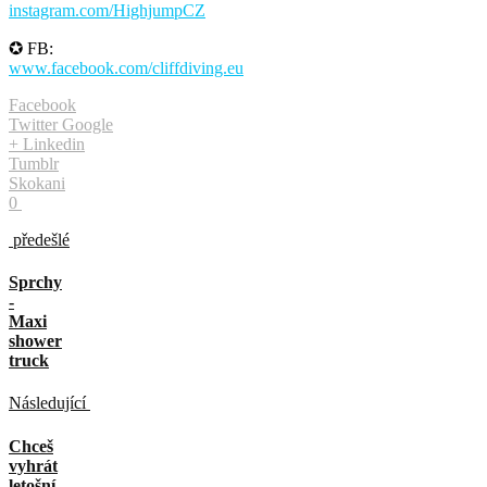
instagram.com/HighjumpCZ
✪ FB:
www.facebook.com/cliffdiving.eu
Facebook
Twitter
Google
+
Linkedin
Tumblr
Skokani
0
předešlé
Sprchy
-
Maxi
shower
truck
Následující
Chceš
vyhrát
letošní