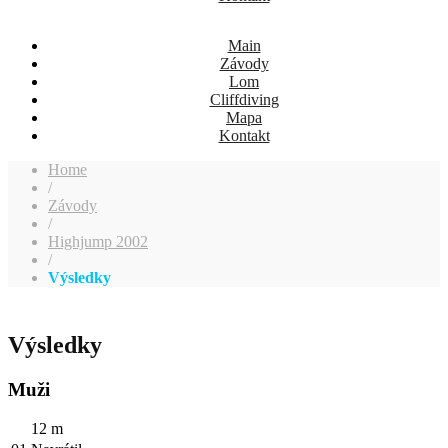
Main
Závody
Lom
Cliffdiving
Mapa
Kontakt
Home
/
Závody
/
Highjump 2002
/
Výsledky
Výsledky
Muži
12 m