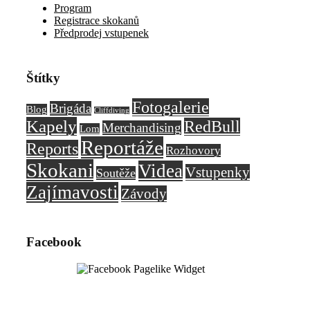
Program
Registrace skokanů
Předprodej vstupenek
Štítky
Fotogalerie
Brigáda
Blog
Cliffdiving
Kapely
RedBull
Merchandising
Lom
Reportáže
Reports
Rozhovory
Skokani
Videa
Vstupenky
Soutěže
Zajímavosti
Závody
Facebook