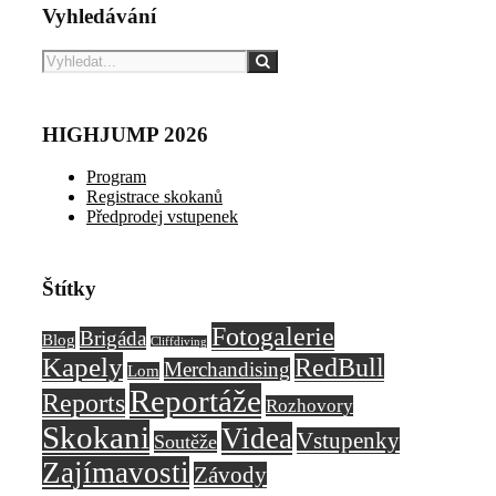
Vyhledávání
HIGHJUMP 2026
Program
Registrace skokanů
Předprodej vstupenek
Štítky
Fotogalerie
Brigáda
Blog
Cliffdiving
Kapely
RedBull
Merchandising
Lom
Reportáže
Reports
Rozhovory
Skokani
Videa
Vstupenky
Soutěže
Zajímavosti
Závody