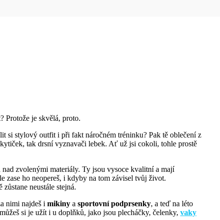
? Protože je skvělá, proto.
it si stylový outfit i při fakt náročném tréninku? Pak tě oblečení z
iček, tak drsní vyznavači lebek. Ať už jsi cokoli, tohle prostě
ad zvolenými materiály. Ty jsou vysoce kvalitní a mají
le zase ho neopereš, i kdyby na tom závisel tvůj život.
 zůstane neustále stejná.
za nimi najdeš i
mikiny
a
sportovní podprsenky
, a teď na léto
 můžeš si je užít i u doplňků, jako jsou plecháčky, čelenky,
vaky