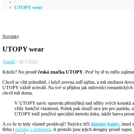
/
UTOPY wear
Novinky
UTOPY wear
Tomáš
/ 30.7.2022
Kdože? No prostě
česká značka UTOPY
. Proč by tě to mělo zajímat
Chceš se cítit pohodlně, i když zrovna zuří tajfun, a mít možnost dovol
UTOPY vážně uchvátí. Na své si přijdou jak milovníci romantických kyt
chceš mít doma.
V UTOPY navíc opravdu přemýšlejí nad střihy svých kousků a n
vždy funkční vlastnosti. Potisk pak slouží sice jen pro parádu, a
UTOPY totiž používá speciální metodu tisku, takže barva prostě
A co že to tedy vlastně prodávají? Nejvíce frčí
dámské legíny
, hned 
třeba i
ručníky s potiskem
. A protože jsou jejich designy prostě super,