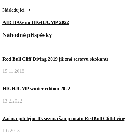
Následující
AIR BAG na HIGHJUMP 2022
Náhodné příspěvky
Red Bull Cliff Diving 2019 již zná sestavu skokanů
15.11.2018
HIGHJUMP winter edition 2022
13.2.2022
Začíná jubilejní 10. sezona šampionátu RedBull Cliffdiving
1.6.2018