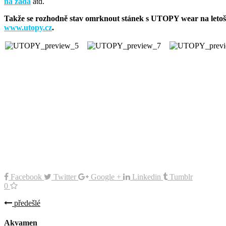
na záda
atd.
Takže se rozhodně stav omrknout stánek s UTOPY wear na leto
www.utopy.cz
.
Facebook
Twitter
Google +
Linkedin
Tumblr
0
předešlé
Akvamen