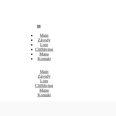
Main
Závody
Lom
Cliffdiving
Mapa
Kontakt
Main
Závody
Lom
Cliffdiving
Mapa
Kontakt