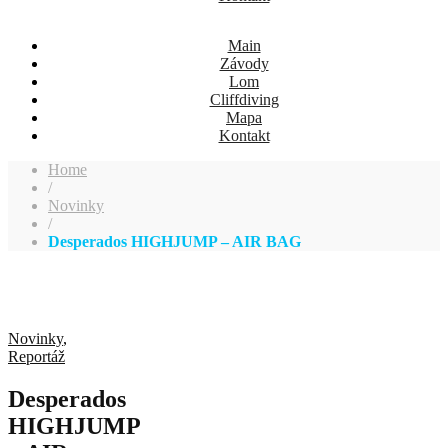
Main
Závody
Lom
Cliffdiving
Mapa
Kontakt
Home
/
Novinky
/
Desperados HIGHJUMP – AIR BAG
Novinky
,
Reportáž
Desperados
HIGHJUMP