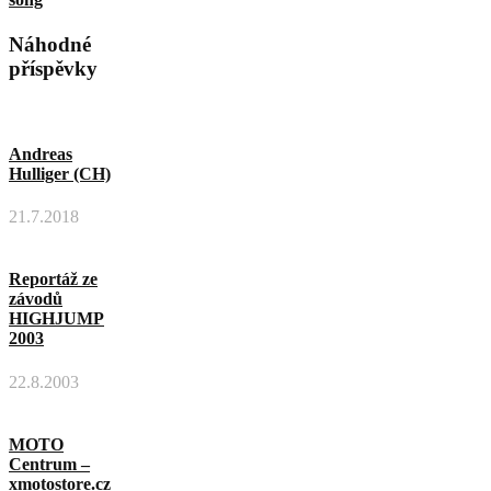
Náhodné
příspěvky
Andreas
Hulliger (CH)
21.7.2018
Reportáž ze
závodů
HIGHJUMP
2003
22.8.2003
MOTO
Centrum –
xmotostore.cz