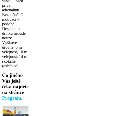
výšek a zažít
příval
adrenalinu.
Bezpečně! O
motivaci v
podobě
Desperados
drinku nebude
nouze.
Výškové
úrovně: 6 m
veřejnost, 10 m
veřejnost, 14 m
skokané
(exhibice).
Co jiného
Vás ještě
čeká najdete
na stránce
Program
.