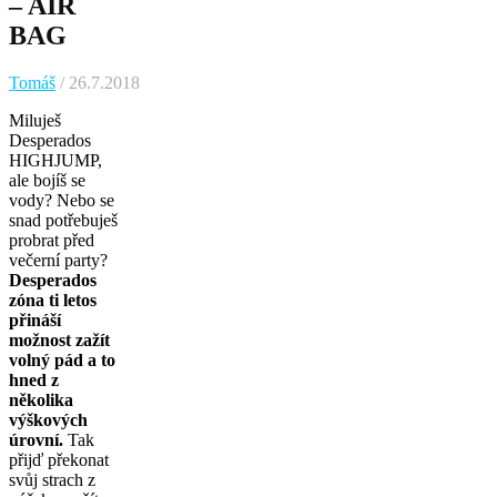
– AIR
BAG
Tomáš
/ 26.7.2018
Miluješ
Desperados
HIGHJUMP,
ale bojíš se
vody? Nebo se
snad potřebuješ
probrat před
večerní party?
Desperados
zóna ti letos
přináší
možnost zažít
volný pád a to
hned z
několika
výškových
úrovní.
Tak
přijď překonat
svůj strach z